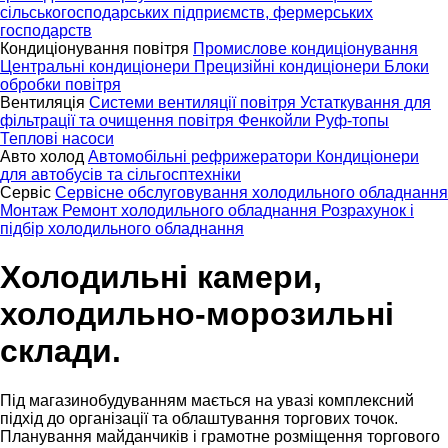
сільськогосподарських підприємств, фермерських
господарств
Кондиціонування повітря
Промислове кондиціонування
Центральні кондиціонери
Прецизійні кондиціонери
Блоки
обробки повітря
Вентиляція
Системи вентиляції повітря
Устаткування для
фільтрації та очищення повітря
Фенкойли
Руф-топы
Теплові насоси
Авто холод
Автомобільні рефрижератори
Кондиціонери
для автобусів та сільгосптехніки
Сервіс
Сервісне обслуговування холодильного обладнання
Монтаж
Ремонт холодильного обладнання
Розрахунок і
підбір холодильного обладнання
Холодильні камери,
холодильно-морозильні
склади.
Під магазинобудуванням мається на увазі комплексний
підхід до організації та облаштування торгових точок.
Планування майданчиків і грамотне розміщення торгового