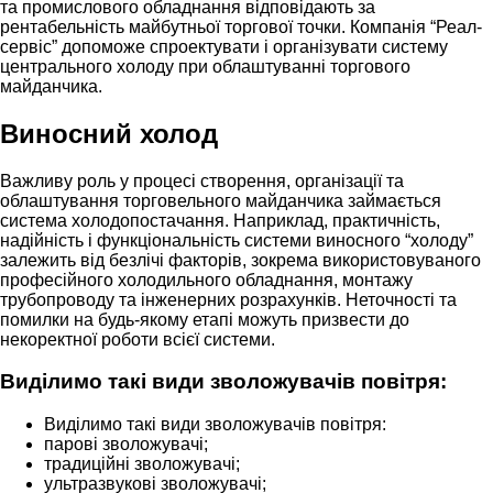
та промислового обладнання відповідають за
рентабельність майбутньої торгової точки. Компанія “Реал-
сервіс” допоможе спроектувати і організувати систему
центрального холоду при облаштуванні торгового
майданчика.
Виносний холод
Важливу роль у процесі створення, організації та
облаштування торговельного майданчика займається
система холодопостачання. Наприклад, практичність,
надійність і функціональність системи виносного “холоду”
залежить від безлічі факторів, зокрема використовуваного
професійного холодильного обладнання, монтажу
трубопроводу та інженерних розрахунків. Неточності та
помилки на будь-якому етапі можуть призвести до
некоректної роботи всієї системи.
Виділимо такі види зволожувачів повітря:
Виділимо такі види зволожувачів повітря:
парові зволожувачі;
традиційні зволожувачі;
ультразвукові зволожувачі;