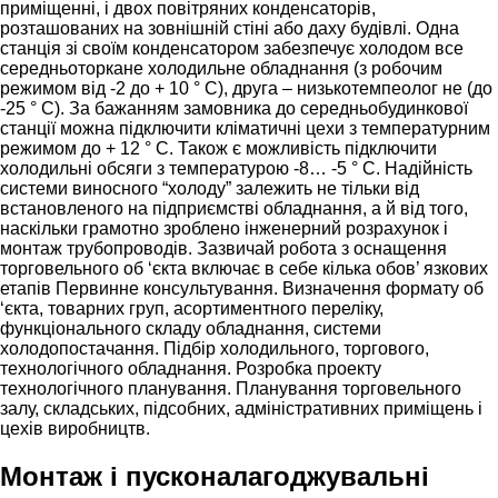
приміщенні, і двох повітряних конденсаторів,
розташованих на зовнішній стіні або даху будівлі. Одна
станція зі своїм конденсатором забезпечує холодом все
середньоторкане холодильне обладнання (з робочим
режимом від -2 до + 10 ° С), друга – низькотемпеолог не (до
-25 ° С). За бажанням замовника до середньобудинкової
станції можна підключити кліматичні цехи з температурним
режимом до + 12 ° С. Також є можливість підключити
холодильні обсяги з температурою -8… -5 ° С. Надійність
системи виносного “холоду” залежить не тільки від
встановленого на підприємстві обладнання, а й від того,
наскільки грамотно зроблено інженерний розрахунок і
монтаж трубопроводів. Зазвичай робота з оснащення
торговельного об ‘єкта включає в себе кілька обов’ язкових
етапів Первинне консультування. Визначення формату об
‘єкта, товарних груп, асортиментного переліку,
функціонального складу обладнання, системи
холодопостачання. Підбір холодильного, торгового,
технологічного обладнання. Розробка проекту
технологічного планування. Планування торговельного
залу, складських, підсобних, адміністративних приміщень і
цехів виробництв.
Монтаж і пусконалагоджувальні