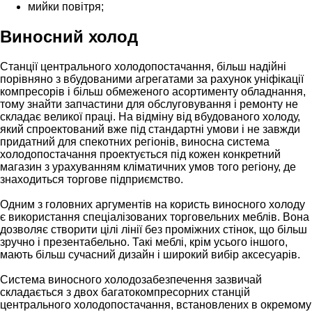
мийки повітря;
Виносний холод
Станції центрального холодопостачання, більш надійні
порівняно з вбудованими агрегатами за рахунок уніфікації
компресорів і більш обмеженого асортименту обладнання,
тому знайти запчастини для обслуговування і ремонту не
складає великої праці. На відміну від вбудованого холоду,
який спроектований вже під стандартні умови і не завжди
придатний для спекотних регіонів, виносна система
холодопостачання проектується під кожен конкретний
магазин з урахуванням кліматичних умов того регіону, де
знаходиться торгове підприємство.
Одним з головних аргументів на користь виносного холоду
є використання спеціалізованих торговельних меблів. Вона
дозволяє створити цілі лінії без проміжних стінок, що більш
зручно і презентабельно. Такі меблі, крім усього іншого,
мають більш сучасний дизайн і широкий вибір аксесуарів.
Система виносного холодозабезпечення зазвичай
складається з двох багатокомпресорних станцій
центрального холодопостачання, встановлених в окремому