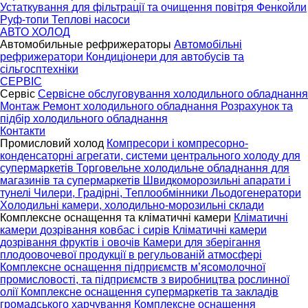
Устаткування для фільтрації та очищення повітря
Фенкойли
Руф-топи
Теплові насоси
АВТО ХОЛОД
Автомобильные рефрижераторы
Автомобільні
рефрижератори
Кондиціонери для автобусів та
сільгосптехніки
СЕРВІС
Сервіс
Сервісне обслуговування холодильного обладнання
Монтаж
Ремонт холодильного обладнання
Розрахунок та
підбір холодильного обладнання
Контакти
Промисловий холод
Компресори і компресорно-
конденсаторні агрегати, системи центрального холоду для
супермаркетів
Торговельне холодильне обладнання для
магазинів та супермаркетів
Швидкоморозильні апарати і
тунелі
Чилери, Градірні, Теплообмінники
Льодогенератори
Холодильні камери, холодильно-морозильні склади
Комплексне оснащення та кліматичні камери
Кліматичні
камери дозрівання ковбас і сирів
Кліматичні камери
дозрівання фруктів і овочів
Камери для зберігання
плодоовочевої продукції в регульованій атмосфері
Комплексне оснащення підприємств м’ясомолочної
промисловості, та підприємств з виробництва рослинної
олії
Комплексне оснащення супермаркетів та закладів
громадського харчування
Комплексне оснащення