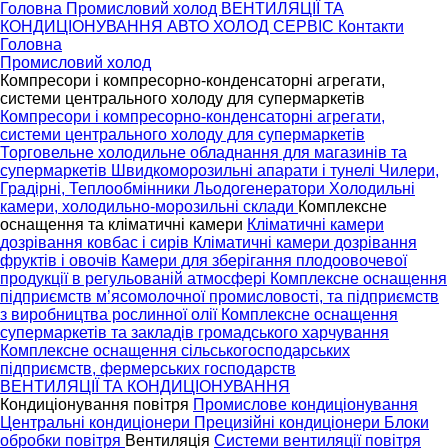
Головна
Промисловий холод
ВЕНТИЛЯЦІЇ ТА
КОНДИЦІОНУВАННЯ
АВТО ХОЛОД
СЕРВІС
Контакти
Головна
Промисловий холод
Компресори і компресорно-конденсаторні агрегати,
системи центрального холоду для супермаркетів
Компресори і компресорно-конденсаторні агрегати,
системи центрального холоду для супермаркетів
Торговельне холодильне обладнання для магазинів та
супермаркетів
Швидкоморозильні апарати і тунелі
Чилери,
Градірні, Теплообмінники
Льодогенератори
Холодильні
камери, холодильно-морозильні склади
Комплексне
оснащення та кліматичні камери
Кліматичні камери
дозрівання ковбас і сирів
Кліматичні камери дозрівання
фруктів і овочів
Камери для зберігання плодоовочевої
продукції в регульованій атмосфері
Комплексне оснащення
підприємств м’ясомолочної промисловості, та підприємств
з виробництва рослинної олії
Комплексне оснащення
супермаркетів та закладів громадського харчування
Комплексне оснащення сільськогосподарських
підприємств, фермерських господарств
ВЕНТИЛЯЦІЇ ТА КОНДИЦІОНУВАННЯ
Кондиціонування повітря
Промислове кондиціонування
Центральні кондиціонери
Прецизійні кондиціонери
Блоки
обробки повітря
Вентиляція
Системи вентиляції повітря