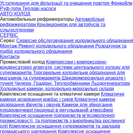
Устаткування для фільтрації та очищення повітря
Фенкойли
Руф-топи
Теплові насоси
АВТО ХОЛОД
Автомобильные рефрижераторы
Автомобільні
рефрижератори
Кондиціонери для автобусів та
сільгосптехніки
СЕРВІС
Сервіс
Сервісне обслуговування холодильного обладнання
Монтаж
Ремонт холодильного обладнання
Розрахунок та
підбір холодильного обладнання
Контакти
Промисловий холод
Компресори і компресорно-
конденсаторні агрегати, системи центрального холоду для
супермаркетів
Торговельне холодильне обладнання для
магазинів та супермаркетів
Швидкоморозильні апарати і
тунелі
Чилери, Градірні, Теплообмінники
Льодогенератори
Холодильні камери, холодильно-морозильні склади
Комплексне оснащення та кліматичні камери
Кліматичні
камери дозрівання ковбас і сирів
Кліматичні камери
дозрівання фруктів і овочів
Камери для зберігання
плодоовочевої продукції в регульованій атмосфері
Комплексне оснащення підприємств м’ясомолочної
промисловості, та підприємств з виробництва рослинної
олії
Комплексне оснащення супермаркетів та закладів
громадського харчування
Комплексне оснащення