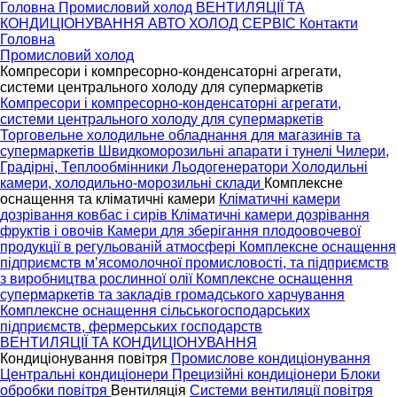
Головна
Промисловий холод
ВЕНТИЛЯЦІЇ ТА
КОНДИЦІОНУВАННЯ
АВТО ХОЛОД
СЕРВІС
Контакти
Головна
Промисловий холод
Компресори і компресорно-конденсаторні агрегати,
системи центрального холоду для супермаркетів
Компресори і компресорно-конденсаторні агрегати,
системи центрального холоду для супермаркетів
Торговельне холодильне обладнання для магазинів та
супермаркетів
Швидкоморозильні апарати і тунелі
Чилери,
Градірні, Теплообмінники
Льодогенератори
Холодильні
камери, холодильно-морозильні склади
Комплексне
оснащення та кліматичні камери
Кліматичні камери
дозрівання ковбас і сирів
Кліматичні камери дозрівання
фруктів і овочів
Камери для зберігання плодоовочевої
продукції в регульованій атмосфері
Комплексне оснащення
підприємств м’ясомолочної промисловості, та підприємств
з виробництва рослинної олії
Комплексне оснащення
супермаркетів та закладів громадського харчування
Комплексне оснащення сільськогосподарських
підприємств, фермерських господарств
ВЕНТИЛЯЦІЇ ТА КОНДИЦІОНУВАННЯ
Кондиціонування повітря
Промислове кондиціонування
Центральні кондиціонери
Прецизійні кондиціонери
Блоки
обробки повітря
Вентиляція
Системи вентиляції повітря