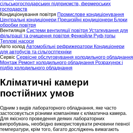
сільськогосподарських підприємств, фермерських
господарств
Кондиціонування повітря
Промислове кондиціонування
Центральні кондиціонери
Прецизійні кондиціонери
Блоки
обробки повітря
Вентиляція
Системи вентиляції повітря
Устаткування для
фільтрації та очищення повітря
Фенкойли
Руф-топы
Теплові насоси
Авто холод
Автомобільні рефрижератори
Кондиціонери
для автобусів та сільгосптехніки
Сервіс
Сервісне обслуговування холодильного обладнання
Монтаж
Ремонт холодильного обладнання
Розрахунок і
підбір холодильного обладнання
Кліматичні камери
постійних умов
Одним з видів лабораторного обладнання, яке часто
застосовується різними компаніями є кліматична камера.
Для якісного проведення деяких лабораторних
випробувань, необхідно використовувати речовини певної
температури, крім того, багато досліджень вимагають