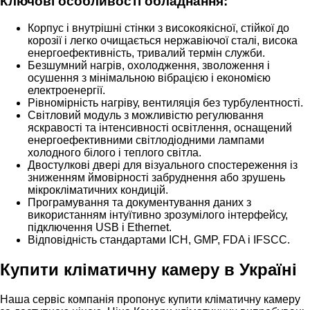
Ключові особливості обладнання:
Корпус і внутрішні стінки з високоякісної, стійкої до
корозії і легко очищається нержавіючої сталі, висока
енергоефективність, тривалий термін служби.
Безшумний нагрів, охолодження, зволоження і
осушення з мінімальною вібрацією і економією
електроенергії.
Рівномірність нагріву, вентиляція без турбулентності.
Світловий модуль з можливістю регулювання
яскравості та інтенсивності освітлення, оснащений
енергоефективними світлодіодними лампами
холодного білого і теплого світла.
Двостулкові двері для візуального спостереження із
зниженням ймовірності забруднення або зрушень
мікрокліматичних кондицій.
Програмування та документування даних з
використанням інтуїтивно зрозумілого інтерфейсу,
підключення USB і Ethernet.
Відповідність стандартами ICH, GMP, FDA і IFSCC.
Купити кліматичну камеру в Україні
Наша сервіс компанія пропонує купити кліматичну камеру