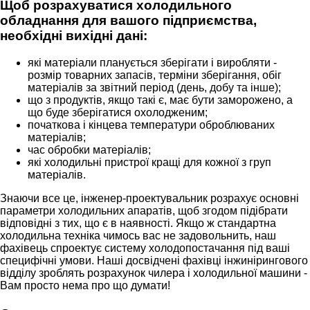
Щоб розрахуватися холодильного
обладнання для вашого підприємства,
необхідні вихідні дані:
які матеріали планується зберігати і виробляти -
розмір товарних запасів, терміни зберігання, обіг
матеріалів за звітний період (день, добу та інше);
що з продуктів, якщо такі є, має бути заморожено, а
що буде зберігатися охолодженим;
початкова і кінцева температури оброблюваних
матеріалів;
час обробки матеріалів;
які холодильні пристрої кращі для кожної з груп
матеріалів.
Знаючи все це, інженер-проектувальник розрахує основні
параметри холодильних апаратів, щоб згодом підібрати
відповідні з тих, що є в наявності. Якщо ж стандартна
холодильна техніка чимось вас не задовольнить, наш
фахівець спроектує систему холодопостачання під ваші
специфічні умови. Наші досвідчені фахівці інжинірингового
відділу зроблять розрахунок чилера і холодильної машини -
Вам просто нема про що думати!