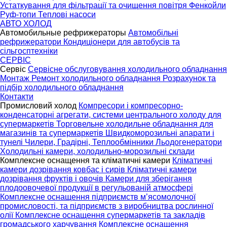
Устаткування для фільтрації та очищення повітря
Фенкойли
Руф-топи
Теплові насоси
АВТО ХОЛОД
Автомобильные рефрижераторы
Автомобільні
рефрижератори
Кондиціонери для автобусів та
сільгосптехніки
СЕРВІС
Сервіс
Сервісне обслуговування холодильного обладнання
Монтаж
Ремонт холодильного обладнання
Розрахунок та
підбір холодильного обладнання
Контакти
Промисловий холод
Компресори і компресорно-
конденсаторні агрегати, системи центрального холоду для
супермаркетів
Торговельне холодильне обладнання для
магазинів та супермаркетів
Швидкоморозильні апарати і
тунелі
Чилери, Градірні, Теплообмінники
Льодогенератори
Холодильні камери, холодильно-морозильні склади
Комплексне оснащення та кліматичні камери
Кліматичні
камери дозрівання ковбас і сирів
Кліматичні камери
дозрівання фруктів і овочів
Камери для зберігання
плодоовочевої продукції в регульованій атмосфері
Комплексне оснащення підприємств м’ясомолочної
промисловості, та підприємств з виробництва рослинної
олії
Комплексне оснащення супермаркетів та закладів
громадського харчування
Комплексне оснащення