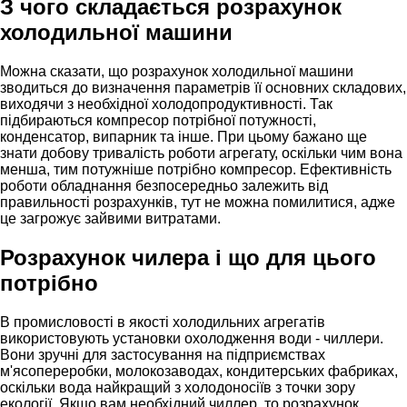
З чого складається розрахунок
холодильної машини
Можна сказати, що розрахунок холодильної машини
зводиться до визначення параметрів її основних складових,
виходячи з необхідної холодопродуктивності. Так
підбираються компресор потрібної потужності,
конденсатор, випарник та інше. При цьому бажано ще
знати добову тривалість роботи агрегату, оскільки чим вона
менша, тим потужніше потрібно компресор. Ефективність
роботи обладнання безпосередньо залежить від
правильності розрахунків, тут не можна помилитися, адже
це загрожує зайвими витратами.
Розрахунок чилера і що для цього
потрібно
В промисловості в якості холодильних агрегатів
використовують установки охолодження води - чиллери.
Вони зручні для застосування на підприємствах
м'ясопереробки, молокозаводах, кондитерських фабриках,
оскільки вода найкращий з холодоносіїв з точки зору
екології. Якщо вам необхідний чиллер, то розрахунок