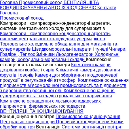
Головна
Промисловий холод
ВЕНТИЛЯЦІЇ ТА
КОНДИЦІОНУВАННЯ
АВТО ХОЛОД
СЕРВІС
Контакти
Головна
Промисловий холод
Компресори і компресорно-конденсаторні агрегати,
системи центрального холоду для супермаркетів
Компресори і компресорно-конденсаторні агрегати,
системи центрального холоду для супермаркетів
Торговельне холодильне обладнання для магазинів та
супермаркетів
Швидкоморозильні апарати і тунелі
Чилери,
Градірні, Теплообмінники
Льодогенератори
Холодильні
камери, холодильно-морозильні склади
Комплексне
оснащення та кліматичні камери
Кліматичні камери
дозрівання ковбас і сирів
Кліматичні камери дозрівання
фруктів і овочів
Камери для зберігання плодоовочевої
продукції в регульованій атмосфері
Комплексне оснащення
підприємств м’ясомолочної промисловості, та підприємств
з виробництва рослинної олії
Комплексне оснащення
супермаркетів та закладів громадського харчування
Комплексне оснащення сільськогосподарських
підприємств, фермерських господарств
ВЕНТИЛЯЦІЇ ТА КОНДИЦІОНУВАННЯ
Кондиціонування повітря
Промислове кондиціонування
Центральні кондиціонери
Прецизійні кондиціонери
Блоки
обробки повітря
Вентиляція
Системи вентиляції повітря