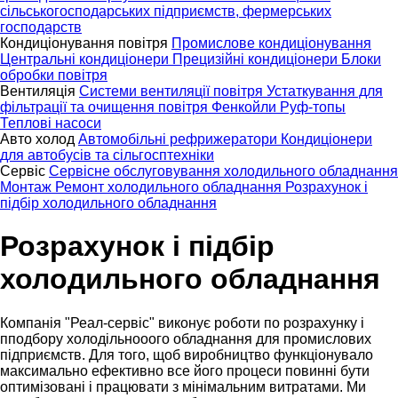
сільськогосподарських підприємств, фермерських
господарств
Кондиціонування повітря
Промислове кондиціонування
Центральні кондиціонери
Прецизійні кондиціонери
Блоки
обробки повітря
Вентиляція
Системи вентиляції повітря
Устаткування для
фільтрації та очищення повітря
Фенкойли
Руф-топы
Теплові насоси
Авто холод
Автомобільні рефрижератори
Кондиціонери
для автобусів та сільгосптехніки
Сервіс
Сервісне обслуговування холодильного обладнання
Монтаж
Ремонт холодильного обладнання
Розрахунок і
підбір холодильного обладнання
Розрахунок і підбір
холодильного обладнання
Компанія "Реал-сервіс" виконує роботи по розрахунку і
пподбору холодільнооого обладнання для промислових
підприємств. Для того, щоб виробництво функціонувало
максимально ефективно все його процеси повинні бути
оптимізовані і працювати з мінімальним витратами. Ми