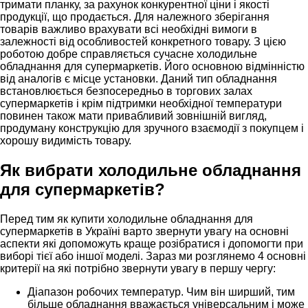
тримати планку, за рахунок конкурентної ціни і якості
продукції, що продається. Для належного зберігання
товарів важливо врахувати всі необхідні вимоги в
залежності від особливостей конкретного товару. З цією
роботою добре справляється сучасне холодильне
обладнання для супермаркетів. Його основною відмінністю
від аналогів є місце установки. Даний тип обладнання
встановлюється безпосередньо в торгових залах
супермаркетів і крім підтримки необхідної температури
повинен також мати привабливий зовнішній вигляд,
продуману конструкцію для зручного взаємодії з покупцем і
хорошу видимість товару.
Як вибрати холодильне обладнання
для супермаркетів?
Перед тим як купити холодильне обладнання для
супермаркетів в Україні варто звернути увагу на основні
аспекти які допоможуть краще розібратися і допомогти при
виборі тієї або іншої моделі. Зараз ми розглянемо 4 основні
критерії на які потрібно звернути увагу в першу чергу:
Діапазон робочих температур. Чим він ширший, тим
більше обладнання вважається універсальним і може