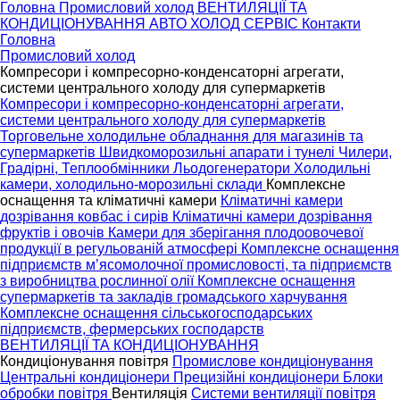
Головна
Промисловий холод
ВЕНТИЛЯЦІЇ ТА
КОНДИЦІОНУВАННЯ
АВТО ХОЛОД
СЕРВІС
Контакти
Головна
Промисловий холод
Компресори і компресорно-конденсаторні агрегати,
системи центрального холоду для супермаркетів
Компресори і компресорно-конденсаторні агрегати,
системи центрального холоду для супермаркетів
Торговельне холодильне обладнання для магазинів та
супермаркетів
Швидкоморозильні апарати і тунелі
Чилери,
Градірні, Теплообмінники
Льодогенератори
Холодильні
камери, холодильно-морозильні склади
Комплексне
оснащення та кліматичні камери
Кліматичні камери
дозрівання ковбас і сирів
Кліматичні камери дозрівання
фруктів і овочів
Камери для зберігання плодоовочевої
продукції в регульованій атмосфері
Комплексне оснащення
підприємств м’ясомолочної промисловості, та підприємств
з виробництва рослинної олії
Комплексне оснащення
супермаркетів та закладів громадського харчування
Комплексне оснащення сільськогосподарських
підприємств, фермерських господарств
ВЕНТИЛЯЦІЇ ТА КОНДИЦІОНУВАННЯ
Кондиціонування повітря
Промислове кондиціонування
Центральні кондиціонери
Прецизійні кондиціонери
Блоки
обробки повітря
Вентиляція
Системи вентиляції повітря