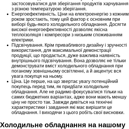
застосовуватися для зберігання продуктів харчування
з різною температурою зберігання.
Енергоефективність. Ціни на електроенергію з кожним
роком зростають, тому цей фактор є основним при
виборі будь-якого холодильного обладнання. Досягти
високої енергоефективності дозволяє якісна
теплоізоляція і компресори з низьким споживанням
електрики.
Підсвічування. Крім привабливого дизайну і зручності
використання, для максимальної демонстрації
продукції, що продається, дуже важлива наявність
внутрішнього підсвічування. Вона дозволяє не тільки
демонструвати вміст холодильного обладнання при
поганому зовнішньому освітленні, а й акцентує вся
увага покупця на ньому.
Ціна. Це перше, на що звертає увагу потенційний
покупець перед тим, як придбати холодильне
обладнання. Але не радимо фокусуватися тільки на
самих бюджетних варіантах, адже вони мають меншу
ціну не просто так. Завжди дивіться на технічні
характеристики і завдання які має вирішити це
обладнання. І виходячи з цього робіть свої висновки.
Холодильне обладнання на нашому