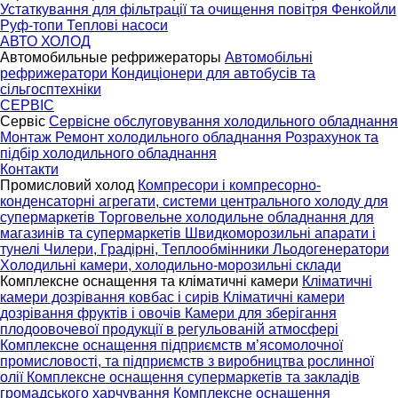
Устаткування для фільтрації та очищення повітря
Фенкойли
Руф-топи
Теплові насоси
АВТО ХОЛОД
Автомобильные рефрижераторы
Автомобільні
рефрижератори
Кондиціонери для автобусів та
сільгосптехніки
СЕРВІС
Сервіс
Сервісне обслуговування холодильного обладнання
Монтаж
Ремонт холодильного обладнання
Розрахунок та
підбір холодильного обладнання
Контакти
Промисловий холод
Компресори і компресорно-
конденсаторні агрегати, системи центрального холоду для
супермаркетів
Торговельне холодильне обладнання для
магазинів та супермаркетів
Швидкоморозильні апарати і
тунелі
Чилери, Градірні, Теплообмінники
Льодогенератори
Холодильні камери, холодильно-морозильні склади
Комплексне оснащення та кліматичні камери
Кліматичні
камери дозрівання ковбас і сирів
Кліматичні камери
дозрівання фруктів і овочів
Камери для зберігання
плодоовочевої продукції в регульованій атмосфері
Комплексне оснащення підприємств м’ясомолочної
промисловості, та підприємств з виробництва рослинної
олії
Комплексне оснащення супермаркетів та закладів
громадського харчування
Комплексне оснащення