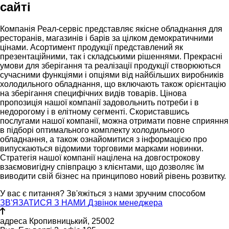
сайті
Компанія Реал-сервіс представляє якісне обладнання для
ресторанів, магазинів і барів за цілком демократичними
цінами. Асортимент продукції представлений як
презентаційними, так і складськими рішеннями. Прекрасні
умови для зберігання та реалізації продукції створюються
сучасними функціями і опціями від найбільших виробників
холодильного обладнання, що включають також орієнтацію
на зберігання специфічних видів товарів. Цінова
пропозиція нашої компанії задовольнить потреби і в
недорогому і в елітному сегменті. Скориставшись
послугами нашої компанії, можна отримати повне сприяння
в підборі оптимального комплекту холодильного
обладнання, а також ознайомитися з інформацією про
випускаються відомими торговими марками новинки.
Стратегія нашої компанії націлена на довгострокову
взаємовигідну співпрацю з клієнтами, що дозволяє їм
виводити свій бізнес на принципово новий рівень розвитку.
У вас є питання?
Зв'яжіться з нами зручним способом
ЗВ'ЯЗАТИСЯ З НАМИ
Дзвінок менеджера
адреса
Кропивницький, 25002