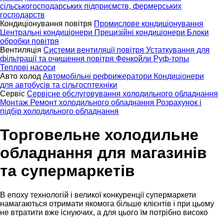
сільськогосподарських підприємств, фермерських
господарств
Кондиціонування повітря
Промислове кондиціонування
Центральні кондиціонери
Прецизійні кондиціонери
Блоки
обробки повітря
Вентиляція
Системи вентиляції повітря
Устаткування для
фільтрації та очищення повітря
Фенкойли
Руф-топы
Теплові насоси
Авто холод
Автомобільні рефрижератори
Кондиціонери
для автобусів та сільгосптехніки
Сервіс
Сервісне обслуговування холодильного обладнання
Монтаж
Ремонт холодильного обладнання
Розрахунок і
підбір холодильного обладнання
Торговельне холодильне
обладнання для магазинів
та супермаркетів
В епоху технологій і великої конкуренції супермаркети
намагаються отримати якомога більше клієнтів і при цьому
не втратити вже існуючих, а для цього їм потрібно високо